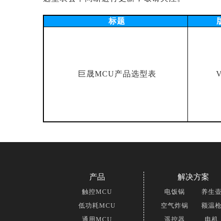
标题
巨晟MCU产品选型表
V
产品
解决方案
触控MCU
电饭锅
养生
低功耗MCU
空气炸锅
额温
通用MCU
遥控器
电机